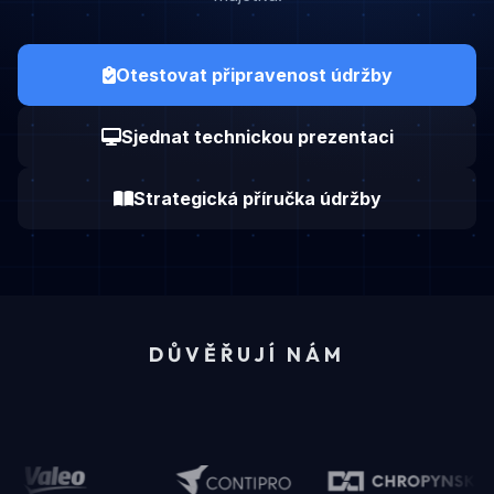
Otestovat připravenost údržby
Sjednat technickou prezentaci
Strategická příručka
údržby
DŮVĚŘUJÍ NÁM