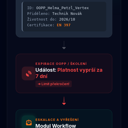
ID:
OOPP_Helma_Petzl_Vertex
Přiděleno:
Technik Novák
Životnost do:
2026/10
Certifikace:
EN 397
EXPIRACE OOPP / ŠKOLENÍ
Událost:
Platnost vyprší za
7 dní
➔ Limit překročen!
ESKALACE A VYŘEŠENÍ
Modul Workflow